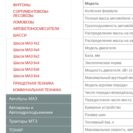
Модель
ФУРГОНЫ
Колёсная формула
СОРТИМЕНТОВОЗЫ-
ЛЕСОВОЗЫ
Полная масса автомобиля, к
ЛОМОВОЗЫ
Грузоподъемность автомоби
АВТОБЕТОНОСМЕСИТЕЛИ
Распределение массы на пе
ШАССИ
Распределение массы на зад
Шасси МАЗ 4х2
Модель двигателя
Шасси МАЗ 4х4
База, мм
Шасси МАЗ 6х2
Шасси МАЗ 6х4
Экологическая норма
Шасси МАЗ 6х6
Мощность двигателя, кВт (л.
Шасси МАЗ 8х4
Максимальный крутящий мо
ПРИЦЕПНАЯ ТЕХНИКА
Модель коробки передач
КОММУНАЛЬНАЯ ТЕХНИКА
Число передач вперед/наза
Автобусы МАЗ
Передаточное число моста
Автокраны и
Букирное устройство
Автогидроподъемники
Размер шин
Тракторы МТЗ
Топливный бак, л
ТОНАР
Максимальная скорость, км/