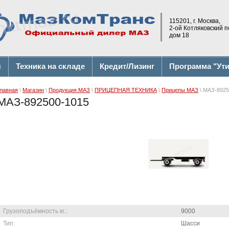
115201, г. Москва,
2-ой Котляковский 
дом 18
я
Техника на складе
Кредит/Лизинг
Программа "Ут
лавная
\
Магазин
\
Продукция МАЗ
\
ПРИЦЕПНАЯ ТЕХНИКА
\
Прицепы МАЗ
\ МАЗ-8925
МАЗ-892500-1015
Грузоподъёмность кг.:
9000
Тип:
Шасси