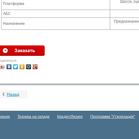
Шасси, сц
Платформа
АБС
Предназначен
Назначение
оделиться
Назад
укция
Техника на складе
Кредит/Лизинг
Программа "Утилизация"