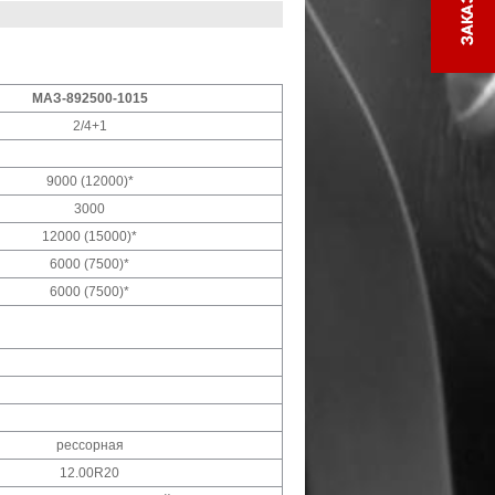
МАЗ-892500-1015
2/4+1
9000 (12000)*
3000
12000 (15000)*
6000 (7500)*
6000 (7500)*
рессорная
12.00R20