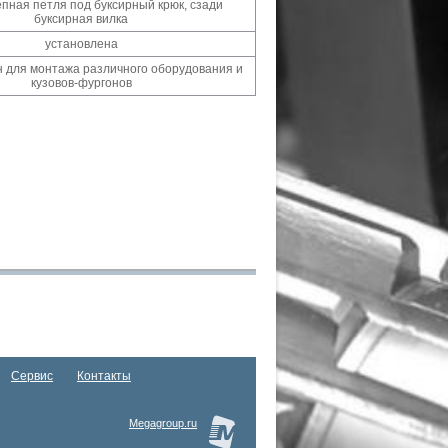
епная петля под буксирный крюк, сзади
буксирная вилка
установлена
 для монтажа различного оборудования и
кузовов-фургонов
Сервис
Контакты
Megagroup.ru