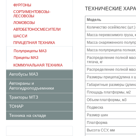
ФУРГОНЫ
ТЕХНИЧЕСКИЕ ХАРА
СОРТИМЕНТОВОЗЫ-
ЛЕСОВОЗЫ
Модель
ЛОМОВОЗЫ
Количество осей/колес (шт.)
АВТОБЕТОНОСМЕСИТЕЛИ
Масса перевозимого груза, к
ШАССИ
Масса снаряженного полупр
ПРИЦЕПНАЯ ТЕХНИКА
Масса полуприцепа полная,
Полуприцепы МАЗ
Прицепы МАЗ
Распределение полной масс
тягача, кг
КОММУНАЛЬНАЯ ТЕХНИКА
Распределение полной массы
Автобусы МАЗ
Размеры прицепа(длина х ш
Автокраны и
Габаритные размеры (длина
Автогидроподъемники
Площадь платформы, м
2
Тракторы МТЗ
Объем платформы, м
3
ТОНАР
Подвеска
Техника на складе
Размер шин
Платформа
Высота ССУ, мм